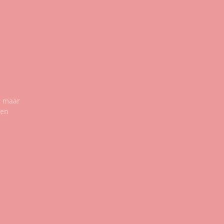
n maar
een
g ons op social media