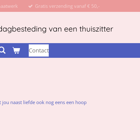
maatwerk
Gratis verzending vanaf € 50,-
agbesteding van een thuiszitter
Contact
ft jou naast liefde ook nog eens een hoop