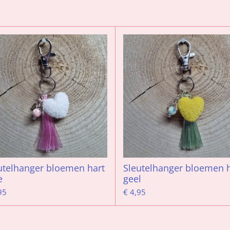
utelhanger bloemen hart
Sleutelhanger bloemen h
e
geel
95
€ 4,95