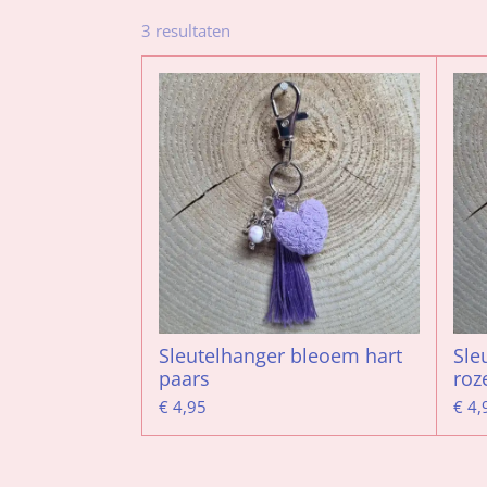
3 resultaten
Sleutelhanger bleoem hart
Sle
paars
roz
€ 4,95
€ 4,