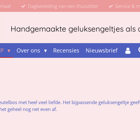
rhaal
Dagbesteding van een thuiszitter
Service & 
Handgemaakte geluksengeltjes als d
OP
Over ons
Recensies
Nieuwsbrief
utelbos met heel veel liefde. Het bijpassende geluksengeltje gee
het geheel nog net even af.