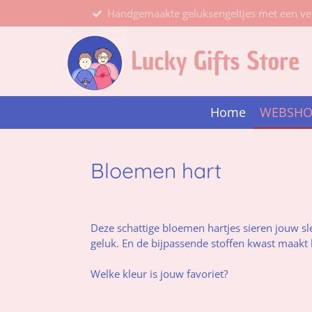
Handgemaakte geluksengeltjes met een ve
Ga
direct
naar
de
hoofdinhoud
Home
WEBSH
Bloemen hart
Deze schattige bloemen hartjes sieren jouw sle
geluk. En de bijpassende stoffen kwast maakt 
Welke kleur is jouw favoriet?