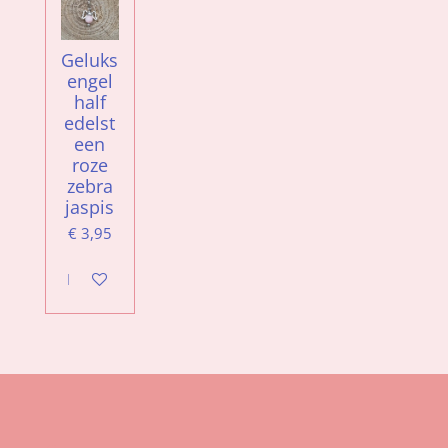
Geluks
engel
half
edelst
een
roze
zebra
jaspis
€ 3,95
In winkelwagen