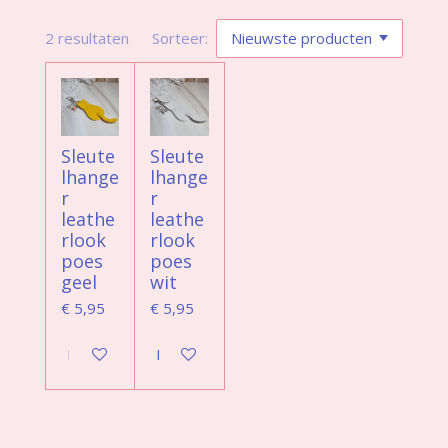
2 resultaten
Sorteer:
Sleute
Sleute
lhange
lhange
r
r
leathe
leathe
rlook
rlook
poes
poes
geel
wit
€ 5,95
€ 5,95
In winkelwagen
In winkelwagen