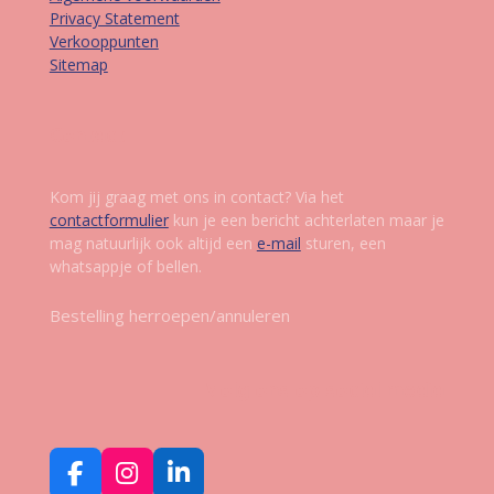
Privacy Statement
Verkooppunten
Sitemap
Contact
Kom jij graag met ons in contact? Via het
contactformulier
kun je een bericht achterlaten maar je
mag natuurlijk ook altijd een
e-mail
sturen, een
whatsappje of bellen.
Bestelling herroepen/annuleren
Volg ons op social media
F
I
L