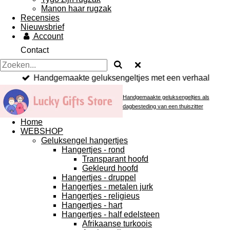
Manon haar rugzak
Recensies
Nieuwsbrief
Account
Contact
Handgemaakte geluksengeltjes met een verhaal
Handgemaakte geluksengeltjes als
dagbesteding van een thuiszitter
Home
WEBSHOP
Geluksengel hangertjes
Hangertjes - rond
Transparant hoofd
Gekleurd hoofd
Hangertjes - druppel
Hangertjes - metalen jurk
Hangertjes - religieus
Hangertjes - hart
Hangertjes - half edelsteen
Afrikaanse turkoois