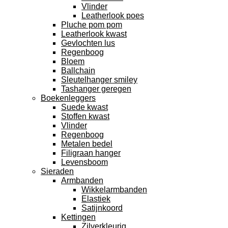
Vlinder
Leatherlook poes
Pluche pom pom
Leatherlook kwast
Gevlochten lus
Regenboog
Bloem
Ballchain
Sleutelhanger smiley
Tashanger geregen
Boekenleggers
Suede kwast
Stoffen kwast
Vlinder
Regenboog
Metalen bedel
Filigraan hanger
Levensboom
Sieraden
Armbanden
Wikkelarmbanden
Elastiek
Satijnkoord
Kettingen
Zilverkleurig