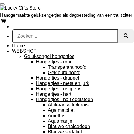
Ga
direct
Handgemaakte geluksengeltjes als dagbesteding van een thuiszitter
naar
de
hoofdinhoud
Home
WEBSHOP
Geluksengel hangertjes
Hangertjes - rond
Transparant hoofd
Gekleurd hoofd
Hangertjes - druppel
Hangertjes - metalen jurk
Hangertjes - religieus
Hangertjes - hart
Hangertjes - half edelsteen
Afrikaanse turkoois
Agalmatoliet
Amethist
Aquamarijn
Blauwe chalcedoon
Blauwe sodaliet