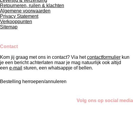
Levertijd & verzending
Retourneren, ruilen & klachten
Algemene voorwaarden
Privacy Statement
Verkooppunten
Sitemap
Contact
Kom jij graag met ons in contact? Via het
contactformulier
kun
je een bericht achterlaten maar je mag natuurlijk ook altijd
een
e-mail
sturen, een whatsappje of bellen.
Bestelling herroepen/annuleren
Volg ons op social media
F
I
L