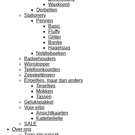
Waxkoord
Oorbellen
Stationery
Pennen
Basic
Fluffy
Glitter
Bontje
Hagelslag
Notitieboeken
Badgehouders
Wijnstopper
Telefoonkoorden
Zeepkettingen
Engeltjes, maar dan anders
Tegeltjes
Mokken
Tassen
Gelukspakket
Voor erbij
Ansichtkaarten
Kattebelletje
SALE
Over ons
Tygo zijn rugzak