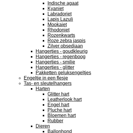
Indische agaat
Kyaniet
Labradoriet
Lapis Lazuli
Mookaiet
Rhodoniet
Rozenkwarts
Roze zebra jaspis
Zilver obsediaan
Hangertjes - goudkleurig
Hangertjes - regenboog
Hangertjes - smilie
Hangertjes - glitter
Pakketten geluksengeltjes
Engeltje in een flesje
Tas- en sleutelhangers
Harten
Glitter hart
Leatherlook hart
Engel hart
Pluche hart
Bloemen hart
Rubber
Dieren
Ballonhond