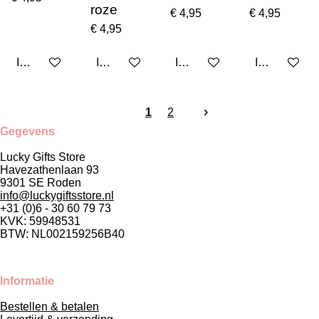
roze
€ 4,95
€ 4,95
€ 4,95
In winkelwagen
In winkelwagen
In winkelwagen
In winkelwa
1
2
Gegevens
Lucky Gifts Store
Havezathenlaan 93
9301 SE Roden
info@luckygiftsstore.nl
+31 (0)6 - 30 60 79 73
KVK: 59948531
BTW: NL002159256B40
Informatie
Bestellen & betalen