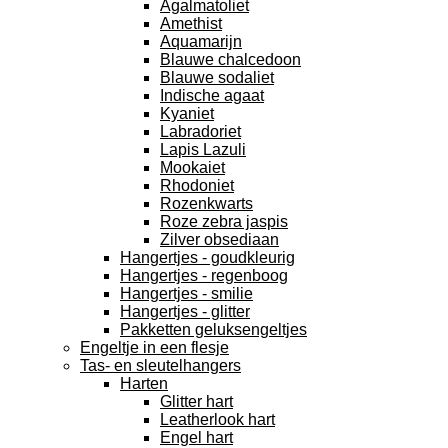
Agalmatoliet
Amethist
Aquamarijn
Blauwe chalcedoon
Blauwe sodaliet
Indische agaat
Kyaniet
Labradoriet
Lapis Lazuli
Mookaiet
Rhodoniet
Rozenkwarts
Roze zebra jaspis
Zilver obsediaan
Hangertjes - goudkleurig
Hangertjes - regenboog
Hangertjes - smilie
Hangertjes - glitter
Pakketten geluksengeltjes
Engeltje in een flesje
Tas- en sleutelhangers
Harten
Glitter hart
Leatherlook hart
Engel hart