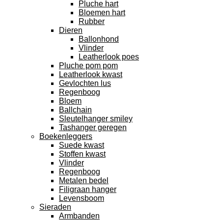
Pluche hart
Bloemen hart
Rubber
Dieren
Ballonhond
Vlinder
Leatherlook poes
Pluche pom pom
Leatherlook kwast
Gevlochten lus
Regenboog
Bloem
Ballchain
Sleutelhanger smiley
Tashanger geregen
Boekenleggers
Suede kwast
Stoffen kwast
Vlinder
Regenboog
Metalen bedel
Filigraan hanger
Levensboom
Sieraden
Armbanden