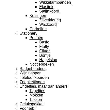
Wikkelarmbanden
Elastiek
Satijnkoord
Kettingen
Zilverkleurig
Waxkoord
Oorbellen
Stationery
Pennen
Basic
Fluffy
Glitter
Bontje
Hagelslag
Notitieboeken
Badgehouders
Wijnstopper
Telefoonkoorden
Zeepkettingen
Engeltjes, maar dan anders
Tegeltjes
Mokken
Tassen
Gelukspakket
Voor erbij