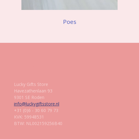
Poes
Gegevens
Lucky Gifts Store
Havezathenlaan 93
9301 SE Roden
info@luckygiftsstore.nl
+31 (0)6 - 30 60 79 73
KVK: 59948531
BTW: NL002159256B40