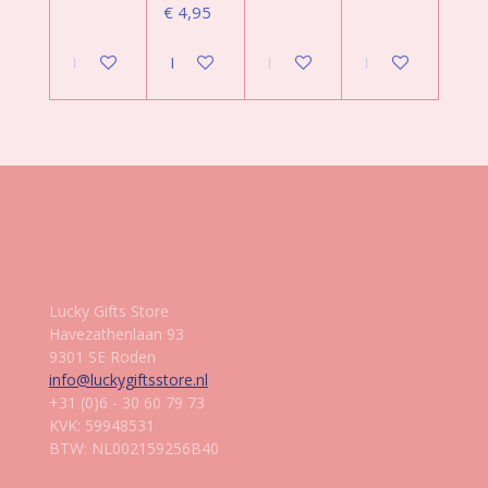
€ 4,95
In winkelwagen
In winkelwagen
In winkelwagen
In winkelwagen
Gegevens
Lucky Gifts Store
Havezathenlaan 93
9301 SE Roden
info@luckygiftsstore.nl
+31 (0)6 - 30 60 79 73
KVK: 59948531
BTW: NL002159256B40