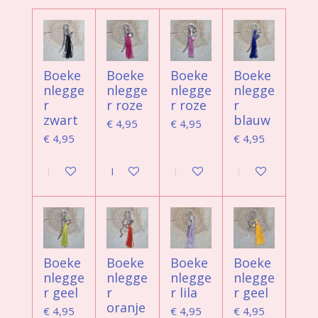
Boeke
Boeke
Boeke
Boeke
nlegge
nlegge
nlegge
nlegge
r
r roze
r roze
r
zwart
blauw
€ 4,95
€ 4,95
€ 4,95
€ 4,95
In winkelwagen
In winkelwagen
In winkelwagen
In winkelwagen
Boeke
Boeke
Boeke
Boeke
nlegge
nlegge
nlegge
nlegge
r geel
r
r lila
r geel
oranje
€ 4,95
€ 4,95
€ 4,95