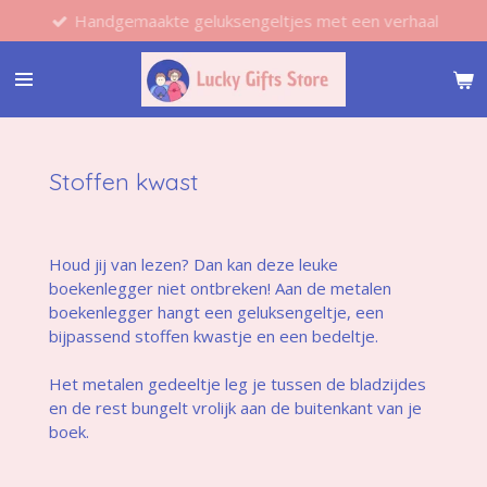
Handgemaakte geluksengeltjes met een verhaal
Ga
direct
naar
de
hoofdinhoud
Stoffen kwast
Houd jij van lezen? Dan kan deze leuke
boekenlegger niet ontbreken! Aan de metalen
boekenlegger hangt een geluksengeltje, een
bijpassend stoffen kwastje en een bedeltje.
Het metalen gedeeltje leg je tussen de bladzijdes
en de rest bungelt vrolijk aan de buitenkant van je
boek.