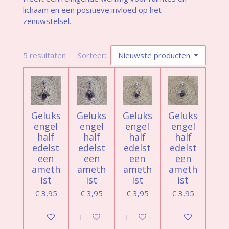
lichaam en een positieve invloed op het
zenuwstelsel.
5 resultaten
Sorteer:
Geluks
Geluks
Geluks
Geluks
engel
engel
engel
engel
half
half
half
half
edelst
edelst
edelst
edelst
een
een
een
een
ameth
ameth
ameth
ameth
ist
ist
ist
ist
€ 3,95
€ 3,95
€ 3,95
€ 3,95
In winkelwagen
In winkelwagen
In winkelwagen
In winkelwagen