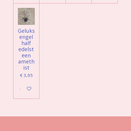
Geluks
engel
half
edelst
een
ameth
ist
€ 3,95
In winkelwagen