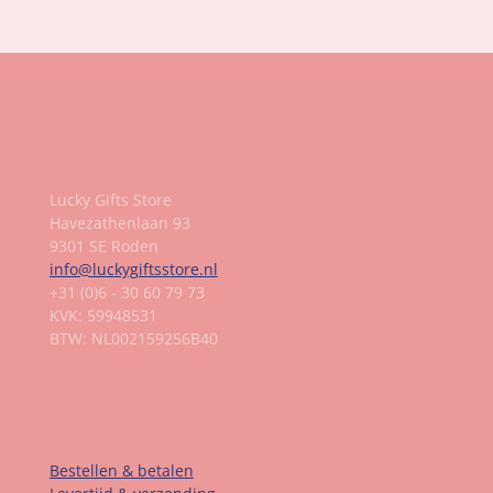
Gegevens
Lucky Gifts Store
Havezathenlaan 93
9301 SE Roden
info@luckygiftsstore.nl
+31 (0)6 - 30 60 79 73
KVK: 59948531
BTW: NL002159256B40
Informatie
Bestellen & betalen