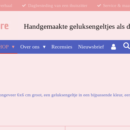
verhaal
Dagbesteding van een thuiszitter
Service & maa
Handgemaakte geluksengeltjes als da
HOP
Over ons
Recensies
Nieuwsbrief
 ongeveer 6x6 cm groot, een geluksengeltje in een bijpassende kleur, ee