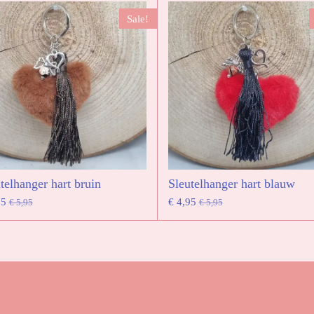
Sale!
telhanger hart bruin
Sleutelhanger hart blauw
95
€ 4,95
€ 5,95
€ 5,95