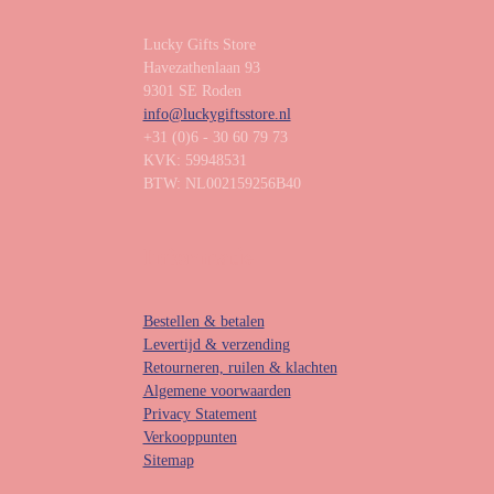
Lucky Gifts Store
Havezathenlaan 93
9301 SE Roden
info@luckygiftsstore.nl
+31 (0)6 - 30 60 79 73
KVK: 59948531
BTW: NL002159256B40
Informatie
Bestellen & betalen
Levertijd & verzending
Retourneren, ruilen & klachten
Algemene voorwaarden
Privacy Statement
Verkooppunten
Sitemap