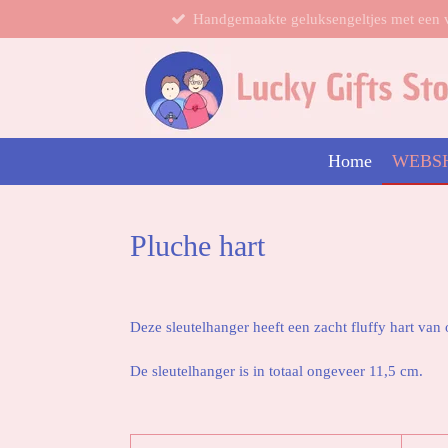
Handgemaakte geluksengeltjes met een 
Ga
direct
naar
de
hoofdinhoud
Home
WEBS
Pluche hart
Deze sleutelhanger heeft een zacht fluffy hart van
De sleutelhanger is in totaal ongeveer 11,5 cm.