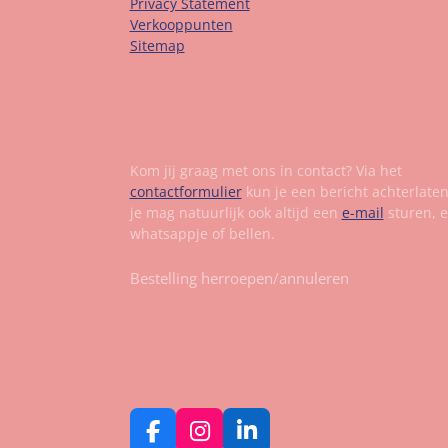
Privacy Statement
Verkooppunten
Sitemap
Contact
Kom jij graag met ons in contact? Via het
contactformulier
kun je een bericht achterlate
je mag natuurlijk ook altijd een
e-mail
sturen, 
whatsappje of bellen.
Bestelling herroepen/annuleren
Vol
F
I
L