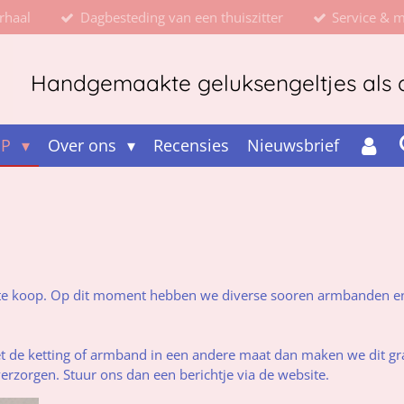
rhaal
Dagbesteding van een thuiszitter
Service & 
Handgemaakte geluksengeltjes als d
OP
Over ons
Recensies
Nieuwsbrief
s te koop. Op dit moment hebben we diverse sooren armbanden en
 de ketting of armband in een andere maat dan maken we dit gra
verzorgen. Stuur ons dan een berichtje via de website.