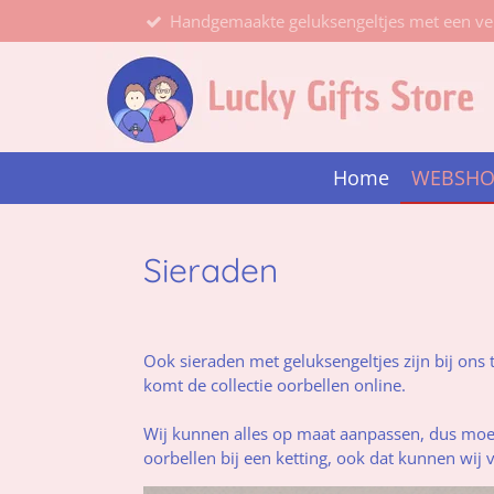
Handgemaakte geluksengeltjes met een ve
Ga
direct
naar
de
hoofdinhoud
Home
WEBSH
Sieraden
Ook sieraden met geluksengeltjes zijn bij on
komt de collectie oorbellen online.
Wij kunnen alles op maat aanpassen, dus moet
oorbellen bij een ketting, ook dat kunnen wij 