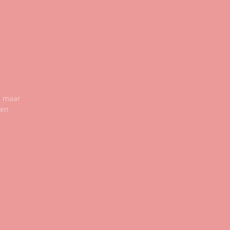
n maar
een
g ons op social media