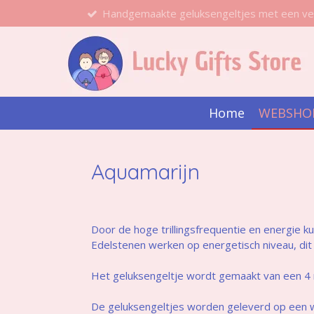
Handgemaakte geluksengeltjes met een ve
Ga
direct
naar
de
hoofdinhoud
Home
WEBSHO
Aquamarijn
Door de hoge trillingsfrequentie en energie 
Edelstenen werken op energetisch niveau, dit 
Het geluksengeltje wordt gemaakt van een 4 m
De geluksengeltjes worden geleverd op een wit