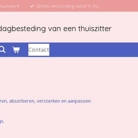
 maatwerk
Gratis verzending vanaf € 50,-
agbesteding van een thuiszitter
Contact
uren, absorberen, versterken en aanpassen.
jn.