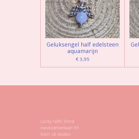
Geluksengel half edelsteen
Gel
aquamarijn
€ 3,95
Gegevens
Lucky Gifts Store
Havezathenlaan 93
9301 SE Roden