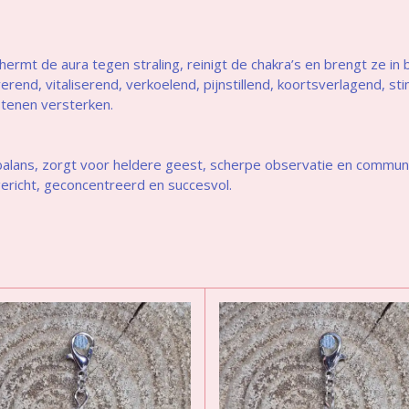
ermt de aura tegen straling, reinigt de chakra’s en brengt ze in 
end, vitaliserend, verkoelend, pijnstillend, koortsverlagend, s
stenen versterken.
balans, zorgt voor heldere geest, scherpe observatie en commun
gericht, geconcentreerd en succesvol.