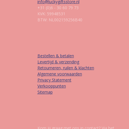
info@luckygiftsstore.nl
+31 (0)6 - 30 60 79 73
KVK: 59948531
BTW: NL002159256B40
Informatie
Bestellen & betalen
Levertijd & verzending
Retourneren, ruilen & klachten
Algemene voorwaarden
Privacy Statement
Verkooppunten
Sitemap
Contact
Kom jij graag met ons in contact? Via het