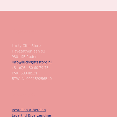
Gegevens
Lucky Gifts Store
Havezathenlaan 93
9301 SE Roden
info@luckygiftsstore.nl
+31 (0)6 - 30 60 79 73
KVK: 59948531
BTW: NL002159256B40
Informatie
Bestellen & betalen
Levertijd & verzending