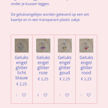
onder je kussen leggen.
De geluksengeltjes worden geleverd op een wit
kaartje en in een transparant plastic zakje.
Geluks
Geluks
Geluks
Geluks
engel
engel
engel
engel
glitter
glitter
glitter
glitter
licht
roze
goud
rood
blauw
€ 2,25
€ 2,25
€ 2,25
€ 2,25
In winkelwagen
In winkelwagen
In winkelwagen
In winkelwagen