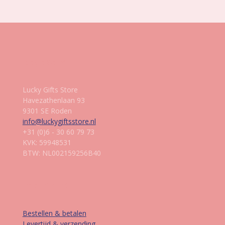
Gegevens
Lucky Gifts Store
Havezathenlaan 93
9301 SE Roden
info@luckygiftsstore.nl
+31 (0)6 - 30 60 79 73
KVK: 59948531
BTW: NL002159256B40
Informatie
Bestellen & betalen
Levertijd & verzending