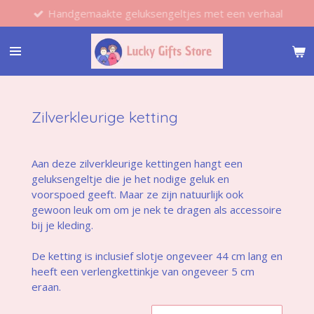
Handgemaakte geluksengeltjes met een verhaal
Ga
direct
naar
de
hoofdinhoud
Zilverkleurige ketting
Aan deze zilverkleurige kettingen hangt een
geluksengeltje die je het nodige geluk en
voorspoed geeft. Maar ze zijn natuurlijk ook
gewoon leuk om om je nek te dragen als accessoire
bij je kleding.
De ketting is inclusief slotje ongeveer 44 cm lang en
heeft een verlengkettinkje van ongeveer 5 cm
eraan.