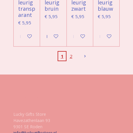
leurig
leurig
leurig
leurig
transp
bruin
zwart
blauw
arant
€ 5,95
€ 5,95
€ 5,95
€ 5,95
In winkelwagen
In winkelwagen
In winkelwagen
In winkelwagen
1
2
Gegevens
Lucky Gifts Store
Havezathenlaan 93
9301 SE Roden
info@luckygiftsstore.nl