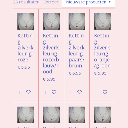
28 resultaten
Sorteer:
Kettin
Kettin
Kettin
Kettin
g
g
g
g
zilverk
zilverk
zilverk
zilverk
leurig
leurig
leurig
leurig
roze
roze/b
paars/
oranje
lauw/r
bruin
/groen
€ 5,95
ood
€ 5,95
€ 5,95
€ 5,95
In winkelwagen
In winkelwagen
In winkelwagen
In winkelwagen