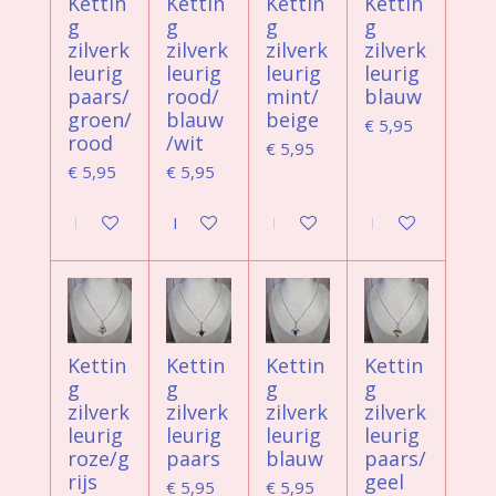
Kettin
Kettin
Kettin
Kettin
g
g
g
g
zilverk
zilverk
zilverk
zilverk
leurig
leurig
leurig
leurig
paars/
rood/
mint/
blauw
groen/
blauw
beige
€ 5,95
rood
/wit
€ 5,95
€ 5,95
€ 5,95
In winkelwagen
In winkelwagen
In winkelwagen
In winkelwagen
Kettin
Kettin
Kettin
Kettin
g
g
g
g
zilverk
zilverk
zilverk
zilverk
leurig
leurig
leurig
leurig
roze/g
paars
blauw
paars/
rijs
geel
€ 5,95
€ 5,95