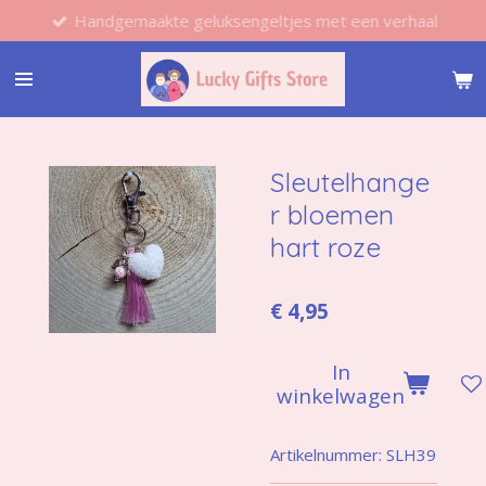
Handgemaakte geluksengeltjes met een verhaal
Ga
direct
naar
de
hoofdinhoud
Sleutelhange
r bloemen
hart roze
€ 4,95
In
winkelwagen
Artikelnummer:
SLH39