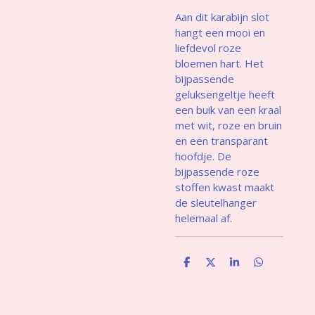
Aan dit karabijn slot
hangt een mooi en
liefdevol roze
bloemen hart. Het
bijpassende
geluksengeltje heeft
een buik van een kraal
met wit, roze en bruin
en een transparant
hoofdje. De
bijpassende roze
stoffen kwast maakt
de sleutelhanger
helemaal af.
D
D
S
D
e
e
h
e
l
e
a
l
e
l
r
e
n
e
n