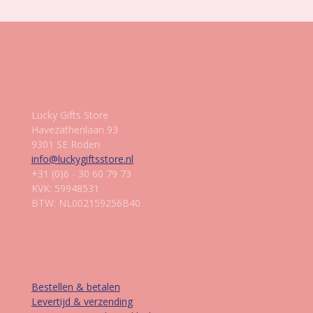
Gegevens
Lucky Gifts Store
Havezathenlaan 93
9301 SE Roden
info@luckygiftsstore.nl
+31 (0)6 - 30 60 79 73
KVK: 59948531
BTW: NL002159256B40
Informatie
Bestellen & betalen
Levertijd & verzending