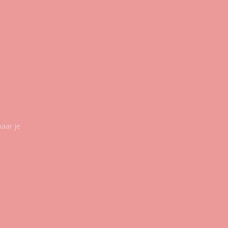
maar je
g ons op social media