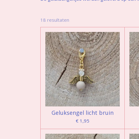
18 resultaten
Geluksengel licht bruin
€ 1,95