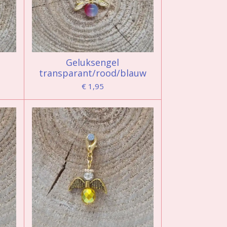
Geluksengel
transparant/rood/blauw
€ 1,95