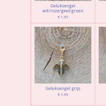
Geluksengel
wit/roze/geel/groen
€ 1,95
Geluksengel grijs
€ 1,95