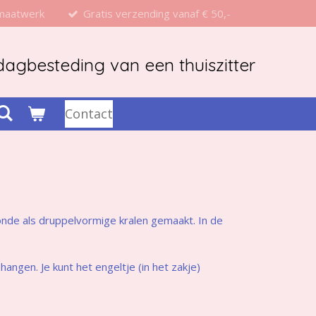
 maatwerk
Gratis verzending vanaf € 50,-
agbesteding van een thuiszitter
Contact
ronde als druppelvormige kralen gemaakt. In de
angen. Je kunt het engeltje (in het zakje)