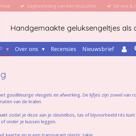
rhaal
Dagbesteding van een thuiszitter
Service &
Handgemaakte geluksengeltjes als d
P
Over ons
Recensies
Nieuwsbrief
ig
et goudkleurige vleugels en afwerking. De lijfjes zijn zowel van 
maten van de kralen.
t zodat je deze aan je sleutelbos, tas of bijvoorbeeld rits kunt h
of onder je kussen leggen.
 kaartje en in een transparant plastic zakje.