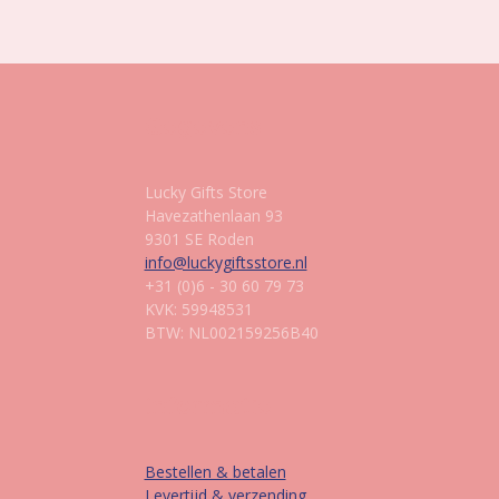
Gegevens
Lucky Gifts Store
Havezathenlaan 93
9301 SE Roden
info@luckygiftsstore.nl
+31 (0)6 - 30 60 79 73
KVK: 59948531
BTW: NL002159256B40
Informatie
Bestellen & betalen
Levertijd & verzending