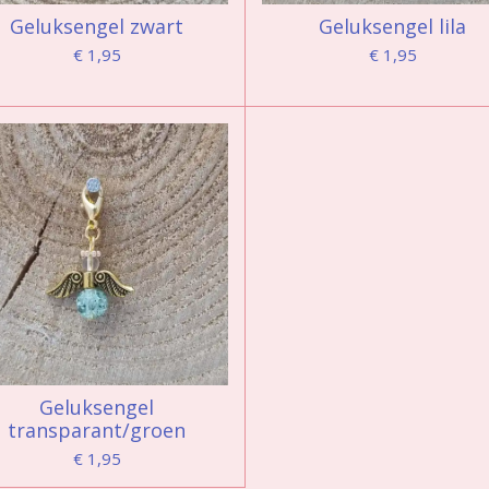
Geluksengel zwart
Geluksengel lila
€ 1,95
€ 1,95
Geluksengel
transparant/groen
€ 1,95