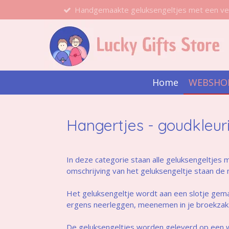
Handgemaakte geluksengeltjes met een ve
Ga
direct
naar
de
hoofdinhoud
Home
WEBSHO
Hangertjes - goudkleur
In deze categorie staan alle geluksengeltjes m
omschrijving van het geluksengeltje staan de 
Het geluksengeltje wordt aan een slotje gemaak
ergens neerleggen, meenemen in je broekzak 
De geluksengeltjes worden geleverd op een wit