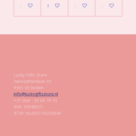
In winkelwagen
In winkelwagen
In winkelwagen
In winkelwagen
Gegevens
Lucky Gifts Store
Havezathenlaan 93
9301 SE Roden
info@luckygiftsstore.nl
+31 (0)6 - 30 60 79 73
KVK: 59948531
BTW: NL002159256B40
Informatie