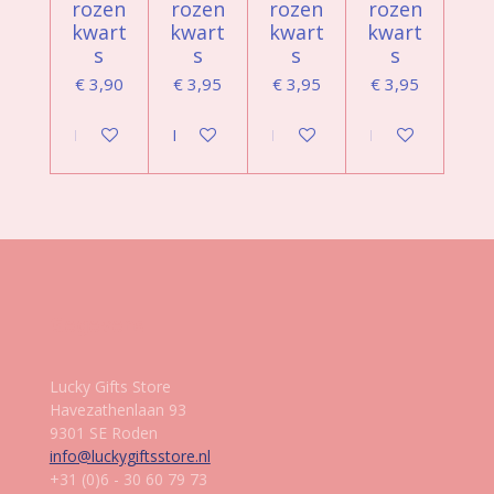
rozen
rozen
rozen
rozen
kwart
kwart
kwart
kwart
s
s
s
s
€ 3,90
€ 3,95
€ 3,95
€ 3,95
In winkelwagen
In winkelwagen
In winkelwagen
In winkelwagen
Gegevens
Lucky Gifts Store
Havezathenlaan 93
9301 SE Roden
info@luckygiftsstore.nl
+31 (0)6 - 30 60 79 73