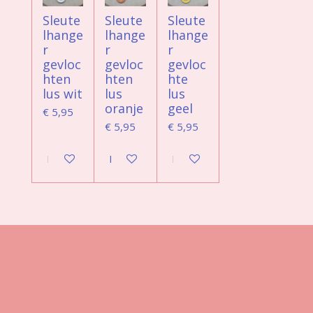
Sleute
Sleute
Sleute
lhange
lhange
lhange
r
r
r
gevloc
gevloc
gevloc
hten
hten
hte
lus wit
lus
lus
oranje
geel
€ 5,95
€ 5,95
€ 5,95
In winkelwagen
In winkelwagen
In winkelwagen
Gegevens