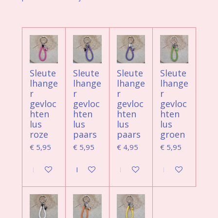
Sleute
Sleute
Sleute
Sleute
lhange
lhange
lhange
lhange
r
r
r
r
gevloc
gevloc
gevloc
gevloc
hten
hten
hten
hten
lus
lus
lus
lus
roze
paars
paars
groen
€ 5,95
€ 5,95
€ 4,95
€ 5,95
In winkelwagen
In winkelwagen
In winkelwagen
In winkelwagen