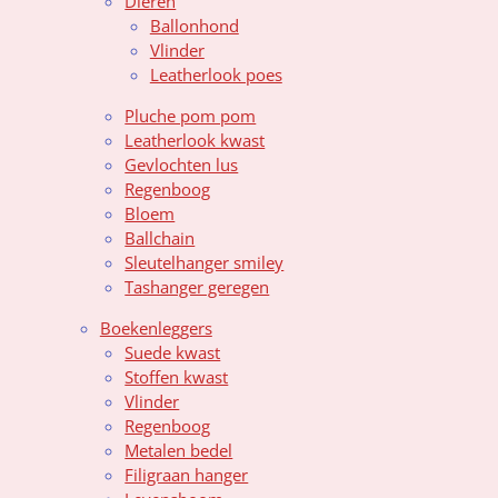
Dieren
Ballonhond
Vlinder
Leatherlook poes
Pluche pom pom
Leatherlook kwast
Gevlochten lus
Regenboog
Bloem
Ballchain
Sleutelhanger smiley
Tashanger geregen
Boekenleggers
Suede kwast
Stoffen kwast
Vlinder
Regenboog
Metalen bedel
Filigraan hanger