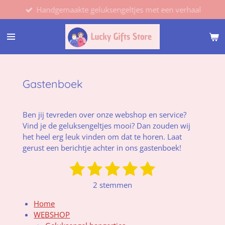
Handgemaakte geluksengeltjes met een verhaal
Ga
direct
naar
de
hoofdinhoud
Gastenboek
Ben jij tevreden over onze webshop en service?
Vind je de geluksengeltjes mooi? Dan zouden wij
het heel erg leuk vinden om dat te horen. Laat
gerust een berichtje achter in ons gastenboek!
1
2
3
4
5
S
R
t
a
s
s
s
s
s
2 stemmen
e
t
t
t
t
t
t
m
i
Home
m
n
e
e
e
e
e
WEBSHOP
e
g