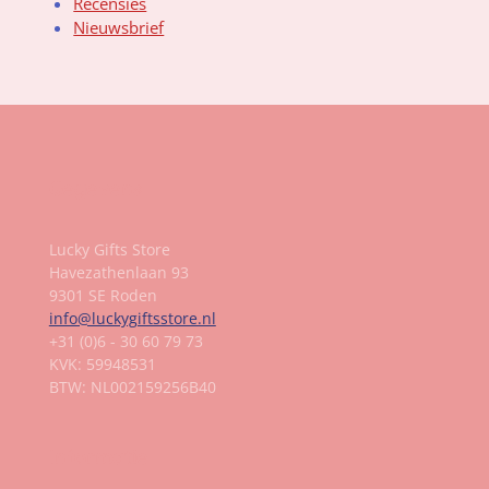
Recensies
Nieuwsbrief
Gegevens
Lucky Gifts Store
Havezathenlaan 93
9301 SE Roden
info@luckygiftsstore.nl
+31 (0)6 - 30 60 79 73
KVK: 59948531
BTW: NL002159256B40
Informatie