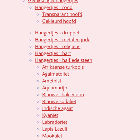
Geluksengel hangertjes
n
r
r
r
r
r
:
Hangertjes - rond
r
r
r
r
5
Transparant hoofd
s
Gekleurd hoofd
e
e
e
e
t
n
n
n
n
e
Hangertjes - druppel
r
Hangertjes - metalen jurk
r
Hangertjes - religieus
e
Hangertjes - hart
n
Hangertjes - half edelsteen
Afrikaanse turkoois
Agalmatoliet
Amethist
Aquamarijn
Blauwe chalcedoon
Blauwe sodaliet
Indische agaat
Kyaniet
Labradoriet
Lapis Lazuli
Mookaiet