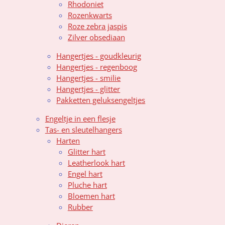
Rhodoniet
Rozenkwarts
Roze zebra jaspis
Zilver obsediaan
Hangertjes - goudkleurig
Hangertjes - regenboog
Hangertjes - smilie
Hangertjes - glitter
Pakketten geluksengeltjes
Engeltje in een flesje
Tas- en sleutelhangers
Harten
Glitter hart
Leatherlook hart
Engel hart
Pluche hart
Bloemen hart
Rubber