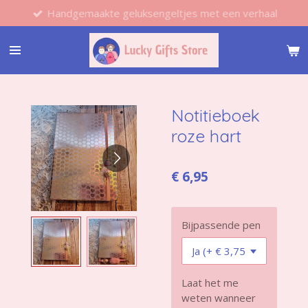
Handgemaakte geluksengeltjes met een verhaal
Ga
direct
naar
de
hoofdinhoud
Notitieboek
roze hart
€ 6,95
Bijpassende pen
Laat het me
weten wanneer