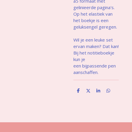
a5 formaat met
gelinieerde pagina's.
Op het elastiek van
het boekje is een
geluksengel geregen.
Wil je een leuke set
ervan maken? Dat kan!
Bij het notitieboekje
kun je
een bijpassende pen
aanschaffen.
D
D
S
D
e
e
h
e
l
e
a
l
e
l
r
e
n
e
n