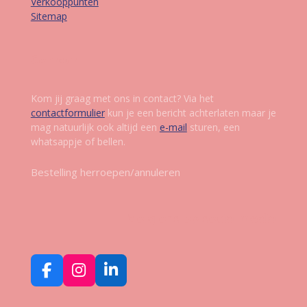
Verkooppunten
Sitemap
Contact
Kom jij graag met ons in contact? Via het
contactformulier
kun je een bericht achterlaten maar je
mag natuurlijk ook altijd een
e-mail
sturen, een
whatsappje of bellen.
Bestelling herroepen/annuleren
Volg ons op social media
F
I
L
a
n
i
c
s
n