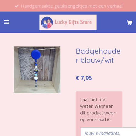
Handgemaakte geluksengeltjes met een verhaal
Ga
direct
naar
de
hoofdinhoud
Badgehoude
r blauw/wit
€ 7,95
Laat het me
weten wanneer
dit product weer
op voorraad is.