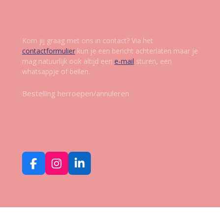
Contact
Kom jij graag met ons in contact? Via het
contactformulier
kun je een bericht achterlaten maar je
mag natuurlijk ook altijd een
e-mail
sturen, een
whatsappje of bellen.
Bestelling herroepen/annuleren
Volg ons op social media
F
I
L
a
n
i
c
s
n
e
t
k
b
a
e