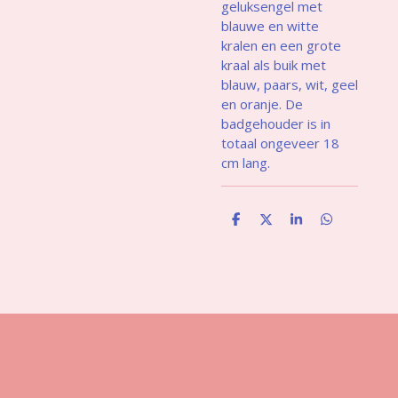
geluksengel met
blauwe en witte
kralen en een grote
kraal als buik met
blauw, paars, wit, geel
en oranje. De
badgehouder is in
totaal ongeveer 18
cm lang.
D
D
S
D
e
e
h
e
l
e
a
l
e
l
r
e
n
e
n
Gegevens