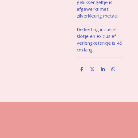
geluksengeltje is
afgewerkt met
zilverkleurig metaal.
De ketting inclusief
slotje en exlclusief
verlengkettinkje is 45
cm lang.
D
D
S
D
e
e
h
e
l
e
a
l
e
l
r
e
n
e
n
Gegevens