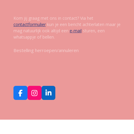
Contact
Kom jij graag met ons in contact? Via het
contactformulier
kun je een bericht achterlaten maar je
mag natuurlijk ook altijd een
e-mail
sturen, een
whatsappje of bellen.
Bestelling herroepen/annuleren
Volg ons op social media
F
I
L
a
n
i
c
s
n
e
t
k
b
a
e
o
g
d