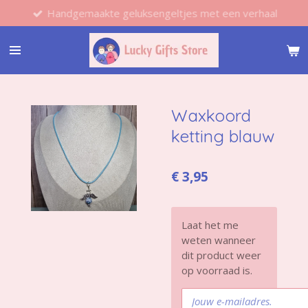
Handgemaakte geluksengeltjes met een verhaal
Ga
direct
naar
de
hoofdinhoud
Waxkoord
ketting blauw
€ 3,95
Laat het me
weten wanneer
dit product weer
op voorraad is.