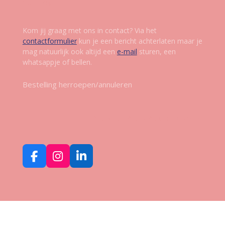
Contact
Kom jij graag met ons in contact? Via het
contactformulier
kun je een bericht achterlaten maar je
mag natuurlijk ook altijd een
e-mail
sturen, een
whatsappje of bellen.
Bestelling herroepen/annuleren
Volg ons op social media
F
I
L
a
n
i
c
s
n
e
t
k
b
a
e
o
g
d