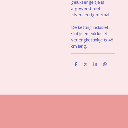
geluksengeltje is
afgewerkt met
zilverkleurig metaal.
De ketting inclusief
slotje en exlclusief
verlengkettinkje is 45
cm lang.
D
D
S
D
e
e
h
e
l
e
a
l
e
l
r
e
n
e
n
Gegevens