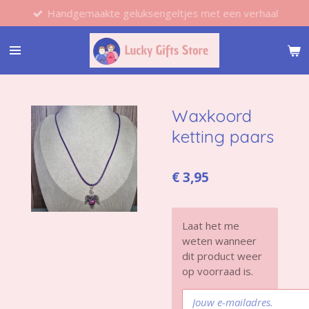
Handgemaakte geluksengeltjes met een verhaal
Ga
direct
naar
de
hoofdinhoud
Waxkoord
ketting paars
€ 3,95
Laat het me
weten wanneer
dit product weer
op voorraad is.