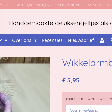
rhaal
Dagbesteding van een thuiszitter
Service &
Handgemaakte geluksengeltjes als d
P
Over ons
Recensies
Nieuwsbrief
Wikkelarmb
€ 5,95
Laat het me weten wanneer