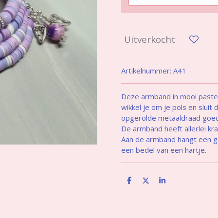
Uitverkocht
Artikelnummer:
A41
Deze armband in mooi pastel
wikkel je om je pols en sluit 
opgerolde metaaldraad goed 
De armband heeft allerlei kraal
Aan de armband hangt een ge
een bedel van een hartje.
D
D
S
e
e
h
l
e
a
e
l
r
n
e