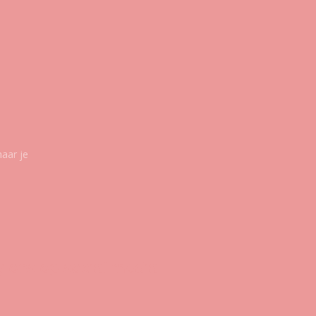
maar je
g ons op social media