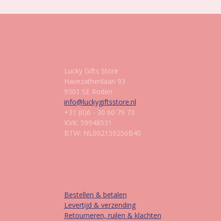
Gegevens
Lucky Gifts Store
Havezathenlaan 93
9301 SE Roden
info@luckygiftsstore.nl
+31 (0)6 - 30 60 79 73
KVK: 59948531
BTW: NL002159256B40
Informatie
Bestellen & betalen
Levertijd & verzending
Retourneren, ruilen & klachten