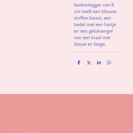
boekenlegger van 8
cm heeft een blauwe
stoffen kwast, een
bedel met een hartje
en een geluksengel
van een kraal met
blauw en beige.
D
D
S
D
e
e
h
e
l
e
a
l
e
l
r
e
n
e
n
Gegevens