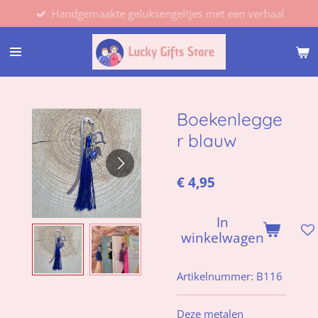
Handgemaakte geluksengeltjes met een verhaal
Ga
direct
naar
de
hoofdinhoud
Boekenlegge
r blauw
€ 4,95
In
winkelwagen
Artikelnummer:
B116
Deze metalen