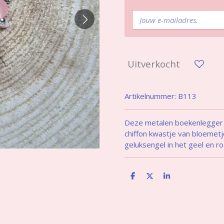
Uitverkocht
Artikelnummer:
B113
Deze metalen boekenlegger 
chiffon kwastje van bloemet
geluksengel in het geel en r
D
D
S
e
e
h
l
e
a
e
l
r
n
e