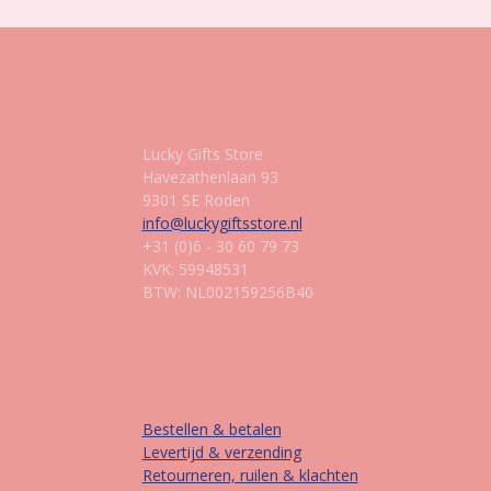
Gegevens
Lucky Gifts Store
Havezathenlaan 93
9301 SE Roden
info@luckygiftsstore.nl
+31 (0)6 - 30 60 79 73
KVK: 59948531
BTW: NL002159256B40
Informatie
Bestellen & betalen
Levertijd & verzending
Retourneren, ruilen & klachten