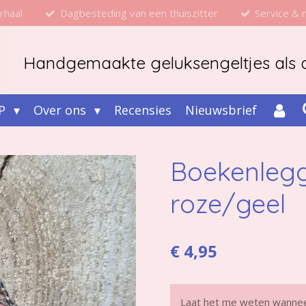
rhaal
Dagbesteding van een thuiszitter
Service &
Handgemaakte geluksengeltjes als d
P
Over ons
Recensies
Nieuwsbrief
Boekenlegg
roze/geel
€ 4,95
Laat het me weten wanneer