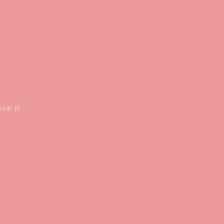
maar je
g ons op social media