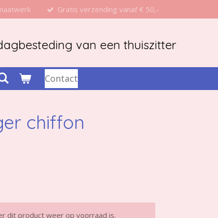
 maatwerk
Gratis verzending vanaf € 50,-
agbesteding van een thuiszitter
Contact
er chiffon
 dit product weer op voorraad is.