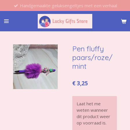
Handgemaakte geluksengeltjes met een verhaal
Ga
direct
naar
de
hoofdinhoud
Pen fluffy
paars/roze/
mint
€ 3,25
Laat het me
weten wanneer
dit product weer
op voorraad is.