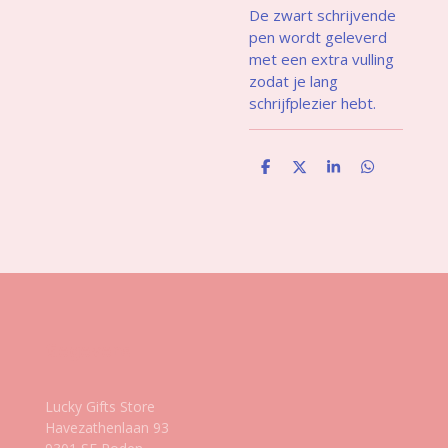
De zwart schrijvende
pen wordt geleverd
met een extra vulling
zodat je lang
schrijfplezier hebt.
D
D
S
D
e
e
h
e
l
e
a
l
e
l
r
e
n
e
n
Gegevens
Lucky Gifts Store
Havezathenlaan 93