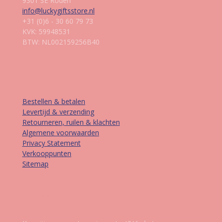
9301 SE Roden
info@luckygiftsstore.nl
+31 (0)6 - 30 60 79 73
KVK: 59948531
BTW: NL002159256B40
Informatie
Bestellen & betalen
Levertijd & verzending
Retourneren, ruilen & klachten
Algemene voorwaarden
Privacy Statement
Verkooppunten
Sitemap
Contact