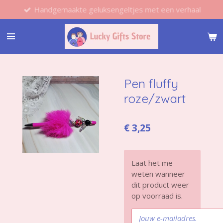
Handgemaakte geluksengeltjes met een verhaal
Ga
direct
naar
de
hoofdinhoud
Pen fluffy
roze/zwart
€ 3,25
Laat het me
weten wanneer
dit product weer
op voorraad is.