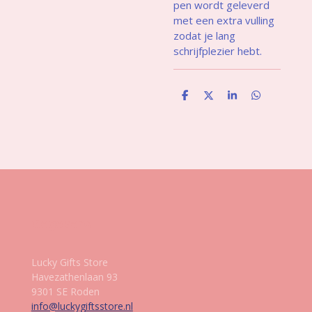
pen wordt geleverd
met een extra vulling
zodat je lang
schrijfplezier hebt.
D
D
S
D
e
e
h
e
l
e
a
l
e
l
r
e
n
e
n
Gegevens
Lucky Gifts Store
Havezathenlaan 93
9301 SE Roden
info@luckygiftsstore.nl