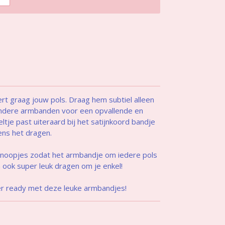
ert graag jouw pols. Draag hem subtiel alleen
andere armbanden voor een opvallende en
ltje past uiteraard bij het satijnkoord bandje
dens het dragen.
fknoopjes zodat het armbandje om iedere pols
m ook super leuk dragen om je enkel!
er ready met deze leuke armbandjes!