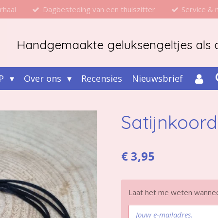
rhaal
Dagbesteding van een thuiszitter
Service &
Handgemaakte geluksengeltjes als d
P
Over ons
Recensies
Nieuwsbrief
Satijnkoor
€ 3,95
Laat het me weten wanneer