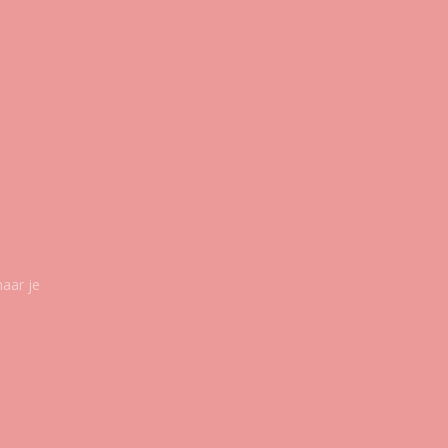
maar je
g ons op social media