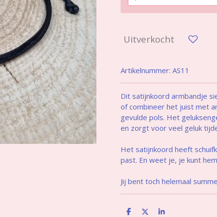
Uitverkocht
Artikelnummer:
AS11
Dit satijnkoord armbandje si
of combineer het juist met 
gevulde pols. Het geluksenge
en zorgt voor veel geluk tij
Het satijnkoord heeft schui
past. En weet je, je kunt he
Jij bent toch helemaal summ
D
D
S