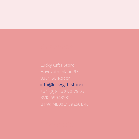
Gegevens
Lucky Gifts Store
Havezathenlaan 93
9301 SE Roden
info@luckygiftsstore.nl
+31 (0)6 - 30 60 79 73
KVK: 59948531
BTW: NL002159256B40
Informatie