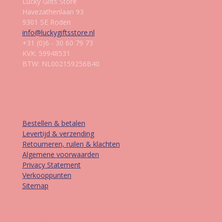
Lucky Gifts Store
Havezathenlaan 93
9301 SE Roden
info@luckygiftsstore.nl
+31 (0)6 - 30 60 79 73
KVK: 59948531
BTW: NL002159256B40
Informatie
Bestellen & betalen
Levertijd & verzending
Retourneren, ruilen & klachten
Algemene voorwaarden
Privacy Statement
Verkooppunten
Sitemap
Contact