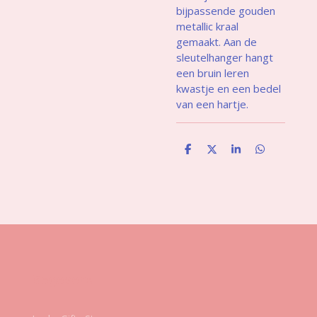
bijpassende gouden
metallic kraal
gemaakt. Aan de
sleutelhanger hangt
een bruin leren
kwastje en een bedel
van een hartje.
D
D
S
D
e
e
h
e
l
e
a
l
e
l
r
e
n
e
n
Gegevens