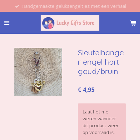
Handgemaakte geluksengeltjes met een verhaal
Ga
direct
naar
de
hoofdinhoud
Sleutelhange
r engel hart
goud/bruin
€ 4,95
Laat het me
weten wanneer
dit product weer
op voorraad is.