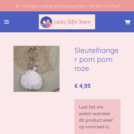
Handgemaakte geluksengeltjes met een verhaal
Ga
direct
naar
de
hoofdinhoud
Sleutelhange
r pom pom
roze
€ 4,95
Laat het me
weten wanneer
dit product weer
op voorraad is.