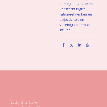
mening en gevoelens.
Versterkt logica,
rationeel denken en
objectiviteit en
verenigt dit met de
intuïtie.
D
D
S
D
e
e
h
e
l
e
a
l
e
l
r
e
n
e
n
Gegevens
Lucky Gifts Store