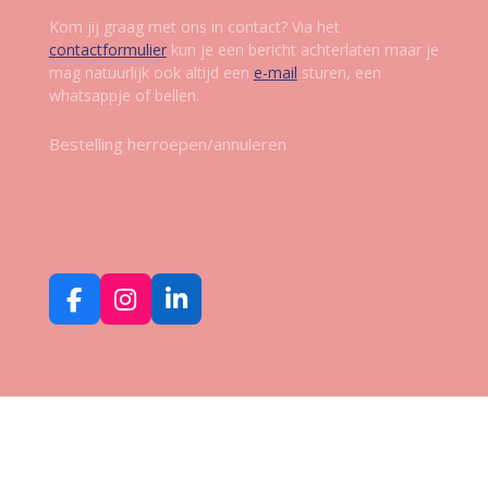
Kom jij graag met ons in contact? Via het
contactformulier
kun je een bericht achterlaten maar je
mag natuurlijk ook altijd een
e-mail
sturen, een
whatsappje of bellen.
Bestelling herroepen/annuleren
Volg ons op social media
F
I
L
a
n
i
c
s
n
e
t
k
b
a
e
o
g
d
o
r
I
k
a
n