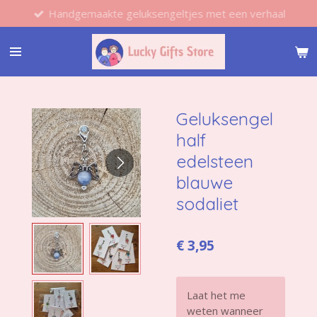
Handgemaakte geluksengeltjes met een verhaal
Ga
direct
naar
de
hoofdinhoud
Geluksengel
half
edelsteen
blauwe
sodaliet
€ 3,95
Laat het me
weten wanneer