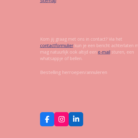
Sitemap
Contact
Kom jij graag met ons in contact? Via het
contactformulier
kun je een bericht achterlaten 
mag natuurlijk ook altijd een
e-mail
sturen, een
whatsappje of bellen.
Bestelling herroepen/annuleren
Vol
F
I
L
a
n
i
c
s
n