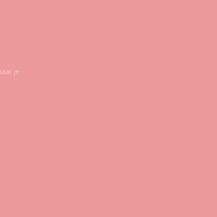
maar je
g ons op social media