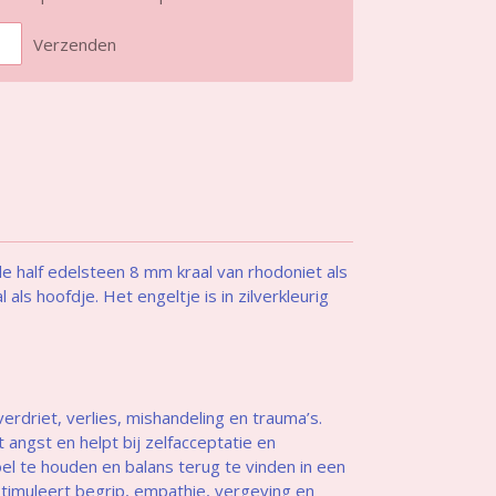
Verzenden
e half edelsteen 8 mm kraal van rhodoniet als
al
als hoofdje. Het engeltje is in zilverkleurig
verdriet, verlies, mishandeling en trauma’s.
angst en helpt bij zelfacceptatie en
oel te houden en balans terug te vinden in een
. Stimuleert begrip, empathie, vergeving en