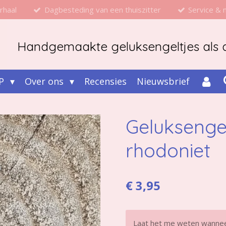
rhaal
Dagbesteding van een thuiszitter
Service &
Handgemaakte geluksengeltjes als d
P
Over ons
Recensies
Nieuwsbrief
Geluksengel
rhodoniet
€ 3,95
Laat het me weten wanneer