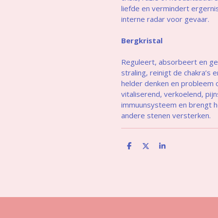
liefde en vermindert ergerni
interne radar voor gevaar.
Bergkristal
Reguleert, absorbeert en ge
straling, reinigt de chakra’s
helder denken en probleem 
vitaliserend, verkoelend, pij
immuunsysteem en brengt het
andere stenen versterken.
D
D
S
e
e
h
l
e
a
e
l
r
n
e