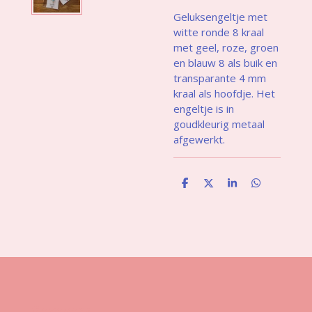
Geluksengeltje met
witte ronde 8 kraal
met geel, roze, groen
en blauw 8
als buik en
transparante 4 mm
kraal als hoofdje. Het
engeltje is in
goudkleurig metaal
afgewerkt.
D
D
S
D
e
e
h
e
l
e
a
l
e
l
r
e
n
e
n
Gegevens