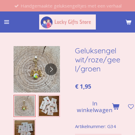
Handgemaakte geluksengeltjes met een verhaal
Ga
direct
naar
de
hoofdinhoud
Geluksengel
wit/roze/gee
l/groen
€ 1,95
In
winkelwagen
Artikelnummer:
G34