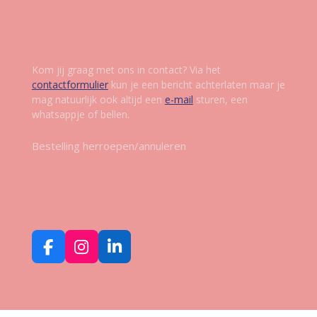
Contact
Kom jij graag met ons in contact? Via het
contactformulier
kun je een bericht achterlaten maar je
mag natuurlijk ook altijd een
e-mail
sturen, een
whatsappje of bellen.
Bestelling herroepen/annuleren
Volg ons op social media
F
I
L
a
n
i
c
s
n
e
t
k
b
a
e