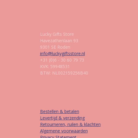
Gegevens
Lucky Gifts Store
Havezathenlaan 93
9301 SE Roden
info@luckygiftsstore.nl
+31 (0)6 - 30 60 79 73
KVK: 59948531
BTW: NL002159256B40
Informatie
Bestellen & betalen
Levertijd & verzending
Retourneren, ruilen & klachten
Algemene voorwaarden
Privacy Statement