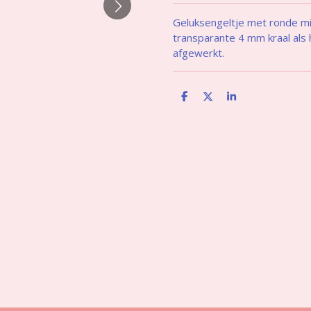
Geluksengeltje met ronde mi
transparante 4 mm kraal als 
afgewerkt.
D
D
S
e
e
h
l
e
a
e
l
r
n
e