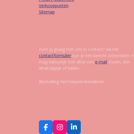
Verkooppunten
Sitemap
Contact
Kom jij graag met ons in contact? Via het
contactformulier
kun je een bericht achterlaten 
mag natuurlijk ook altijd een
e-mail
sturen, een
whatsappje of bellen.
Bestelling herroepen/annuleren
Vol
F
I
L