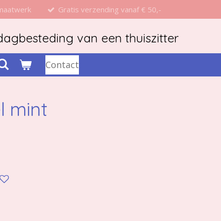
 maatwerk
Gratis verzending vanaf € 50,-
agbesteding van een thuiszitter
Contact
l mint