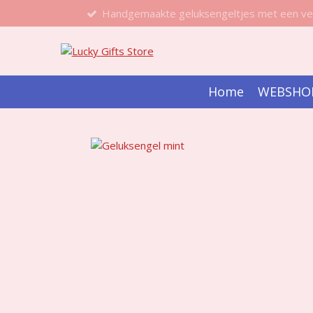
Handgemaakte geluksengeltjes met een ve
Ga
direct
naar
de
hoofdinhoud
Home
WEBSHO