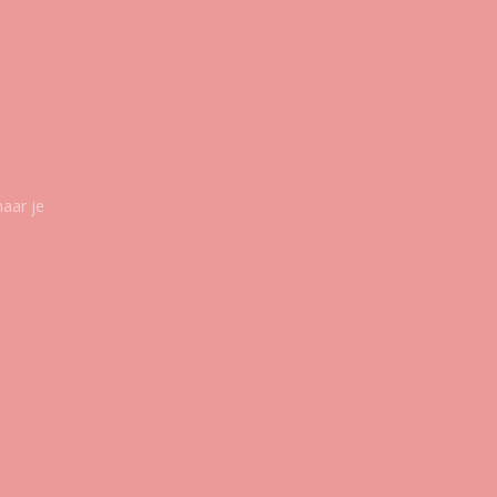
maar je
g ons op social media