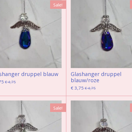
Sale!
shanger druppel blauw
Glashanger druppel
blauw/roze
75
€ 4,75
€ 3,75
€ 4,75
Sale!