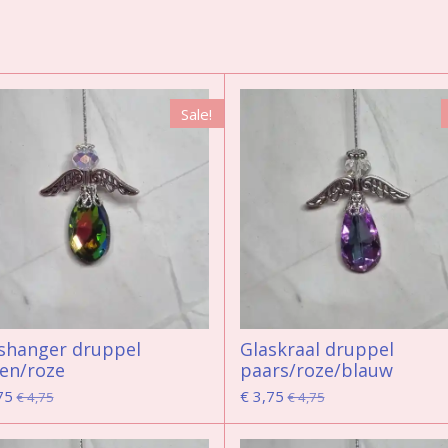
Sale!
shanger druppel
Glaskraal druppel
en/roze
paars/roze/blauw
75
€ 3,75
€ 4,75
€ 4,75