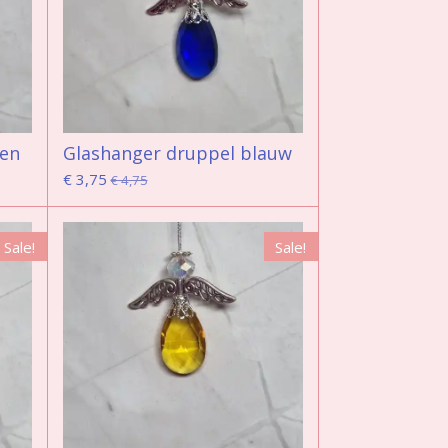
oen
Glashanger druppel blauw
€ 3,75
€ 4,75
Sale!
Sale!