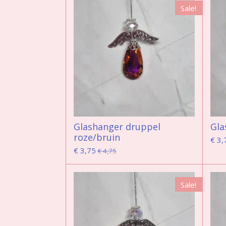
Sale!
Glashanger druppel
Gla
roze/bruin
€ 3,
€ 3,75
€ 4,75
Sale!