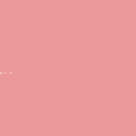
maar je
g ons op social media