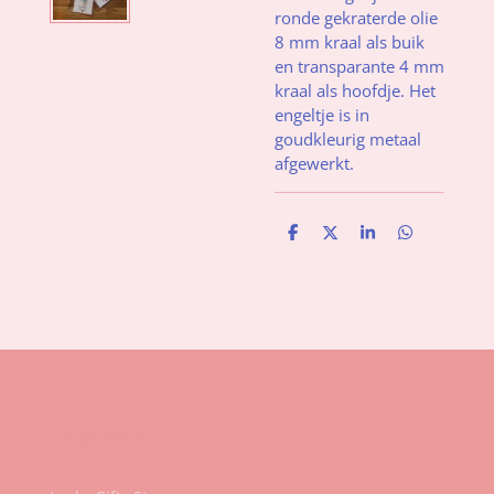
ronde gekraterde olie
8 mm kraal
als buik
en transparante 4 mm
kraal als hoofdje. Het
engeltje is in
goudkleurig metaal
afgewerkt.
D
D
S
D
e
e
h
e
l
e
a
l
e
l
r
e
n
e
n
Gegevens