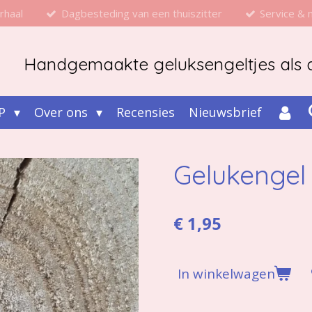
rhaal
Dagbesteding van een thuiszitter
Service &
Handgemaakte geluksengeltjes als d
P
Over ons
Recensies
Nieuwsbrief
Gelukengel
€ 1,95
In winkelwagen