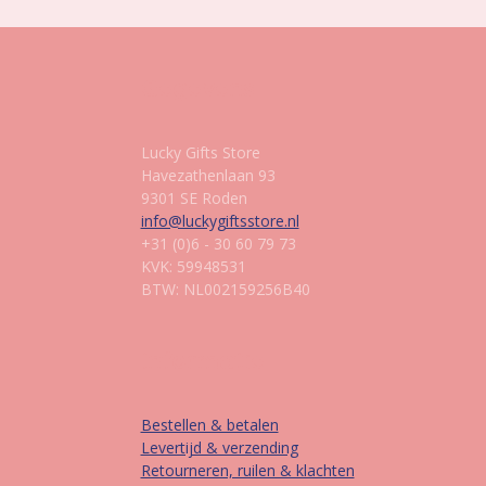
Gegevens
Lucky Gifts Store
Havezathenlaan 93
9301 SE Roden
info@luckygiftsstore.nl
+31 (0)6 - 30 60 79 73
KVK: 59948531
BTW: NL002159256B40
Informatie
Bestellen & betalen
Levertijd & verzending
Retourneren, ruilen & klachten