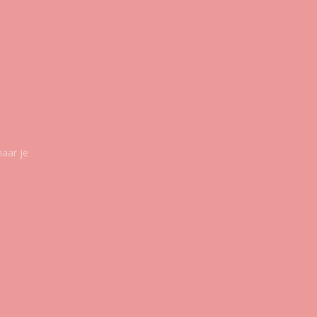
maar je
g ons op social media