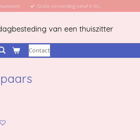
 maatwerk
Gratis verzending vanaf € 50,-
agbesteding van een thuiszitter
Contact
 paars