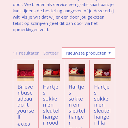
door. We bieden als service een gratis kaart aan, je
kunt tijdens de bestelling aangeven of je deze erbij
wilt. Als je wilt dat wij er een door jou gekozen
tekst op schrijven geef dit dan door via het
opmerkingen veld.
11 resultaten
Sorteer:
Brieve
Hartje
Hartje
Hartje
nbusc
s
s
s
adeau
sokke
sokke
sokke
do it
n en
n en
n en
yourse
sleutel
sleutel
sleutel
lf
hange
hange
hange
r rood
r
r lila
€ 0,00