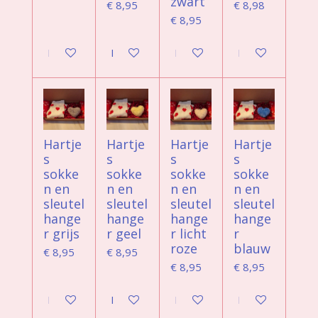
zwart
€ 8,95
€ 8,98
€ 8,95
Bekijk details
Bekijk details
Bekijk details
Bekijk details
Hartje
Hartje
Hartje
Hartje
s
s
s
s
sokke
sokke
sokke
sokke
n en
n en
n en
n en
sleutel
sleutel
sleutel
sleutel
hange
hange
hange
hange
r grijs
r geel
r licht
r
roze
blauw
€ 8,95
€ 8,95
€ 8,95
€ 8,95
Bekijk details
In winkelwagen
Bekijk details
Bekijk details