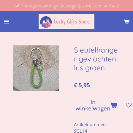
Handgemaakte geluksengeltjes met een verhaal
Ga
direct
naar
de
hoofdinhoud
Sleutelhange
r gevlochten
lus groen
€ 5,95
In
winkelwagen
Artikelnummer:
SGL14