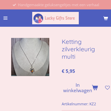
Handgemaakte geluksengeltjes met een verhaal
Ga
direct
naar
de
hoofdinhoud
Ketting
zilverkleurig
multi
€ 5,95
In
winkelwagen
Artikelnummer:
KZ2