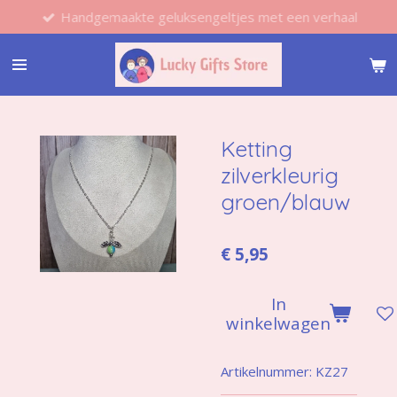
Handgemaakte geluksengeltjes met een verhaal
Ga
direct
naar
de
hoofdinhoud
Ketting
zilverkleurig
groen/blauw
€ 5,95
In
winkelwagen
Artikelnummer:
KZ27