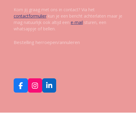
Kom jij graag met ons in contact? Via het
contactformulier
kun je een bericht achterlaten maar je
mag natuurlijk ook altijd een
e-mail
sturen, een
whatsappje of bellen.
Bestelling herroepen/annuleren
Volg ons op social media
F
I
L
a
n
i
c
s
n
e
t
k
b
a
e
o
g
d
o
r
I
k
a
n