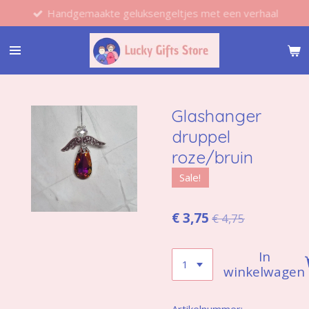
Handgemaakte geluksengeltjes met een verhaal
Ga
direct
naar
de
hoofdinhoud
Glashanger
druppel
roze/bruin
Sale!
€ 3,75
€ 4,75
In
winkelwagen
Artikelnummer: