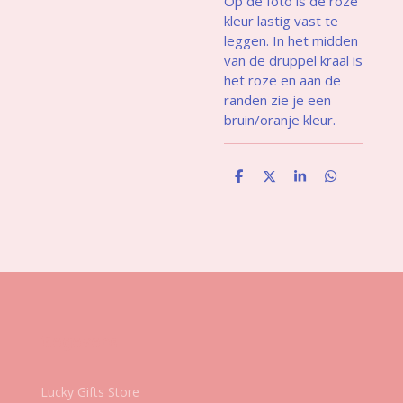
Op de foto is de roze
kleur lastig vast te
leggen. In het midden
van de druppel kraal is
het roze en aan de
randen zie je een
bruin/oranje kleur.
D
D
S
D
e
e
h
e
l
e
a
l
e
l
r
e
n
e
n
Gegevens
Lucky Gifts Store