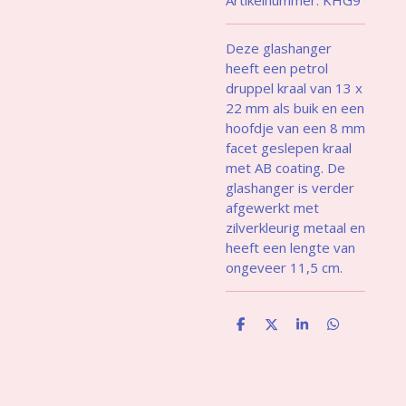
Deze glashanger
heeft een petrol
druppel kraal van 13 x
22 mm als buik en een
hoofdje van een 8 mm
facet geslepen kraal
met AB coating. De
glashanger is verder
afgewerkt met
zilverkleurig metaal en
heeft een lengte van
ongeveer 11,5 cm.
D
D
S
D
e
e
h
e
l
e
a
l
e
l
r
e
n
e
n