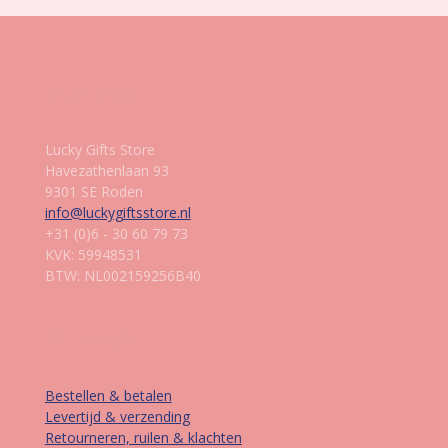
Gegevens
Lucky Gifts Store
Havezathenlaan 93
9301 SE Roden
info@luckygiftsstore.nl
+31 (0)6 - 30 60 79 73
KVK: 59948531
BTW: NL002159256B40
Informatie
Bestellen & betalen
Levertijd & verzending
Retourneren, ruilen & klachten