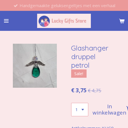
Handgemaakte geluksengeltjes met een verhaal
Ga
direct
naar
de
hoofdinhoud
Glashanger
druppel
petrol
Sale!
€ 3,75
€ 4,75
In
winkelwagen
Artikelnummer:
KHG9