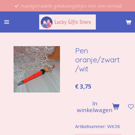
Handgemaakte geluksengeltjes met een verhaal
Ga
direct
naar
de
hoofdinhoud
Pen
oranje/zwart
/wit
€ 3,75
In
winkelwagen
Artikelnummer:
WK38