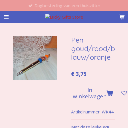
Dagbesteding van een thuiszitter
Ga
direct
naar
de
hoofdinhoud
Pen
goud/rood/b
lauw/oranje
€ 3,75
In
winkelwagen
Artikelnummer:
WK44
Met deze leuke WK