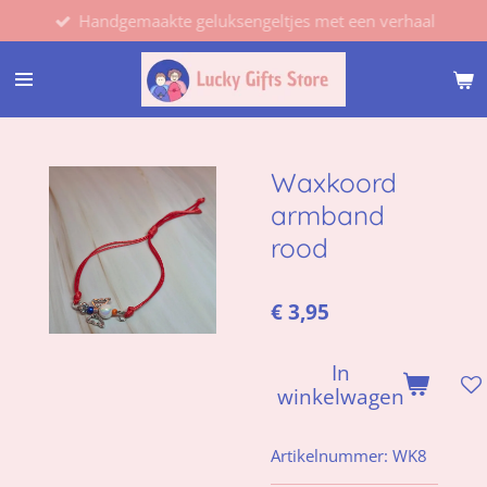
Handgemaakte geluksengeltjes met een verhaal
Ga
direct
naar
de
hoofdinhoud
Waxkoord
armband
rood
€ 3,95
In
winkelwagen
Artikelnummer:
WK8