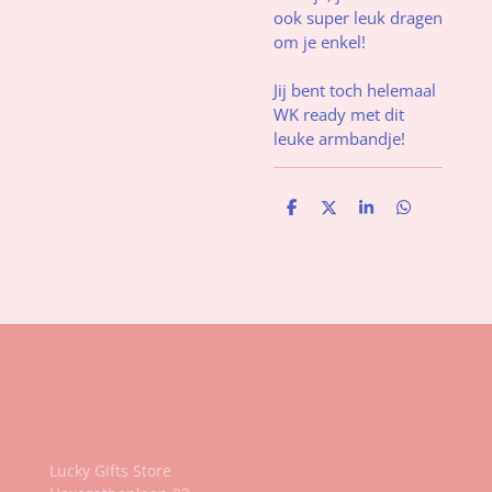
ook super leuk dragen
om je enkel!
Jij bent toch helemaal
WK ready met dit
leuke armbandje!
D
D
S
D
e
e
h
e
l
e
a
l
e
l
r
e
n
e
n
Gegevens
Lucky Gifts Store