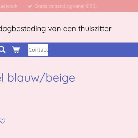
maatwerk
Gratis verzending vanaf € 50,-
agbesteding van een thuiszitter
Contact
l blauw/beige