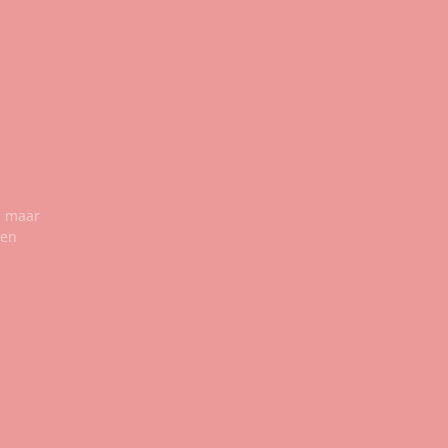
n maar
een
g ons op social media