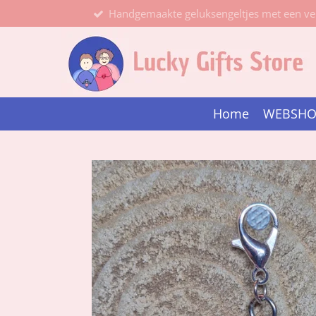
Handgemaakte geluksengeltjes met een ve
Ga
direct
naar
de
hoofdinhoud
Home
WEBSH