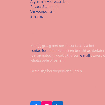
Algemene voorwaarden
Privacy Statement
Verkooppunten
Sitemap
Contact
Kom jij graag met ons in contact? Via het
contactformulier
kun je een bericht achterlate
je mag natuurlijk ook altijd een
e-mail
sturen, 
whatsappje of bellen.
Bestelling herroepen/annuleren
Vol