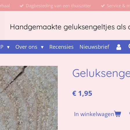
rhaal
Dagbesteding van een thuiszitter
Service & 
Handgemaakte geluksengeltjes als d
OP
Over ons
Recensies
Nieuwsbrief
Geluksenge
€ 1,95
In winkelwagen