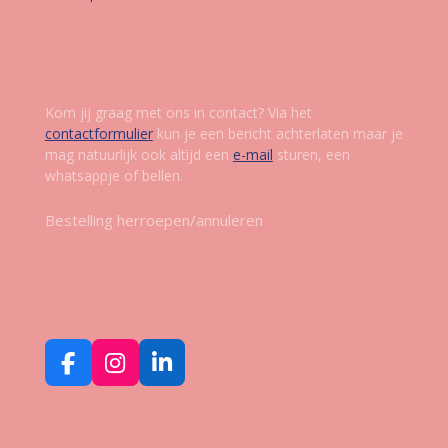
Contact
Kom jij graag met ons in contact? Via het
contactformulier
kun je een bericht achterlaten maar je
mag natuurlijk ook altijd een
e-mail
sturen, een
whatsappje of bellen.
Bestelling herroepen/annuleren
Volg ons op social media
F
I
L
a
n
i
c
s
n
e
t
k